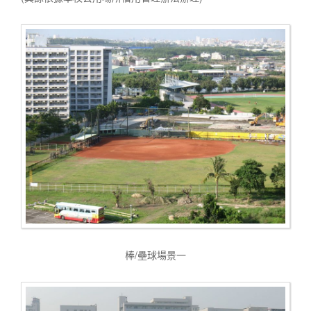
棒/壘球場景一