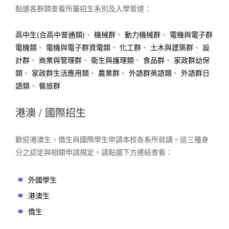
點選各群類查看所屬招生系別及入學管道：
高中生(合高中普通類)
、
機械群
、
動力機械群
、
電機與電子群
電機類
、
電機與電子群資電類
、
化工群
、
土木與建築群
、
設
計群
、
商業與管理群
、
衛生與護理類
、
食品群
、
家政群幼保
類
、
家政群生活應用類
、
農業群
、
外語群英語類
、
外語群日
語類
、
餐旅群
港澳 / 國際招生
歡迎港澳生、僑生與國際學生申請本校各系所就讀。這三種身
分之認定與相關申請規定，請點選下方連結查看：
外國學生
港澳生
僑生