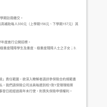
學期註冊繳交。
補助每人330元（上學期156元、下學期157元）其
學年度進行公開招標。
、極重度殘障學生及重度、極重度殘障人士之子女；3.
險」責任範圍，欲深入瞭解者請詳參保險合約規範書
私，我們請保險公司派員每週到校1對1受理理賠案
事發日起經過兩年未行使，則喪失保險申領權利。