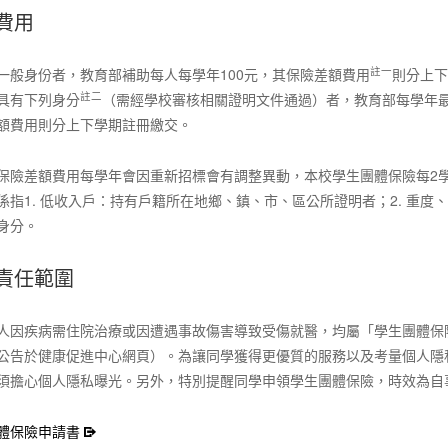
費用
註一
一般身份者，教育部補助每人每學年100元，其保險差額費用
則分上下
註二
具有下列身分
（需經學校審核相關證明文件通過）者，教育部每學年最高
額費用則分上下學期註冊繳交。
保險差額費用每學年會因重新招標會有調整異動，本校學生團體保險每2
係指1. 低收入戶：持有戶籍所在地鄉、鎮、市、區公所證明者；2. 重度
身分。
責任範圍
人因疾病需住院治療或因遭遇事故傷害導致受傷就醫，均屬「學生團體保
公告於健康促進中心網頁）。為讓同學獲得更優質的服務以及考量個人隱
須擔心個人隱私曝光。另外，特別提醒同學申領學生團體保險，時效為自
體保險申請書