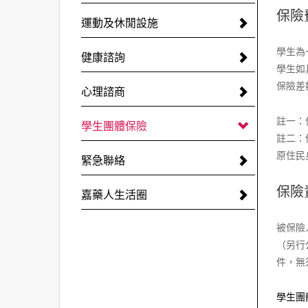
保險
運動及休閒設施
學生為
健康諮詢
學生如
保險差
心理諮商
註一：
學生團體保險
註二：
原住民
緊急聯絡
保險
嘉藥人生活圈
被保險
（另行
件，無
學生團