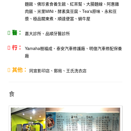
麵館、佛珍素食養生館、紅茶幫、大腸麵線、阿惠雞
肉飯、米里MiNi、酵素臭豆腐、Tea's原味、永和豆
漿、極品關東煮、順達便當、蝸牛屋
嘉大診所、品順牙醫診所
Yamaha樹福成、泰安汽車修護廠、明億汽車修配保養
廠
同宣影印店、郵局、王氏洗衣店
食