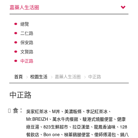
嘉藥人生活圈
總覽
二仁路
保安路
文賢路
中正路
:::
首頁
校園生活
嘉藥人生活圈
中正路
中正路
吳家紅茶冰、M丼、美濃粄條、李記紅茶冰、
Mr.BREIZH、萬水牛肉餐館、駿港式燒臘便當、健康
綠豆湯、823生鮮超市、拉亞漢堡、龍鳳香滷味、128
餐飲店、Bon one、楨蓁鷄腿便當、傻師傅湯包、鍋八