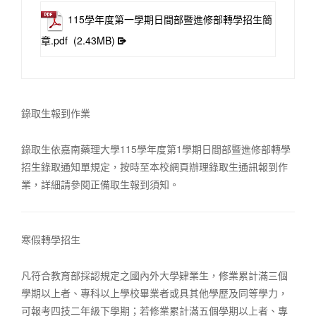
115學年度第一學期日間部暨進修部轉學招生簡
章.pdf
(2.43MB)
錄取生報到作業
錄取生依嘉南藥理大學115學年度第1學期日間部暨進修部轉學
招生錄取通知單規定，按時至本校網頁辦理錄取生通訊報到作
業，詳細請參閱正備取生報到須知。
寒假轉學招生
凡符合教育部採認規定之國內外大學肄業生，修業累計滿三個
學期以上者、專科以上學校畢業者或具其他學歷及同等學力，
可報考四技二年級下學期；若修業累計滿五個學期以上者、專