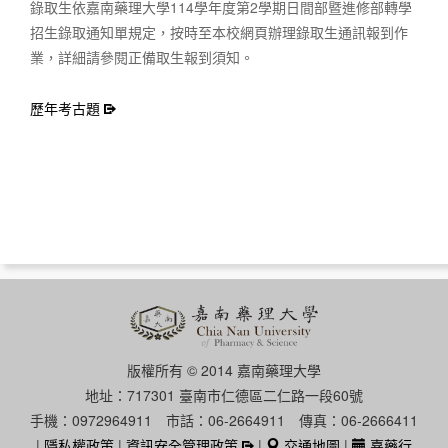
錄取生依嘉南藥理大學114學年度第2學期日間部暨進修部轉學
招生錄取通知單規定，按時至本校網頁辦理錄取生通訊報到作
業，詳細請參閱正備取生報到須知。
歷年考古題
版權所有 © 2014 嘉南藥理大學
地址：717301 臺南市仁德區二仁路一段60號
手機：0972964911 市話：06-2664911 傳真：06-2666411
|
隱私權政策
|
資訊安全管理政策
|
交通地圖
|
嘉藥行