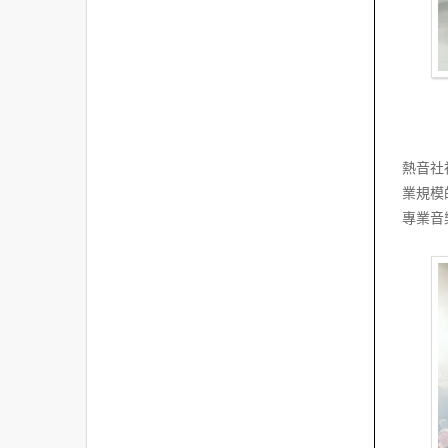
熱音社
業規模
專業音