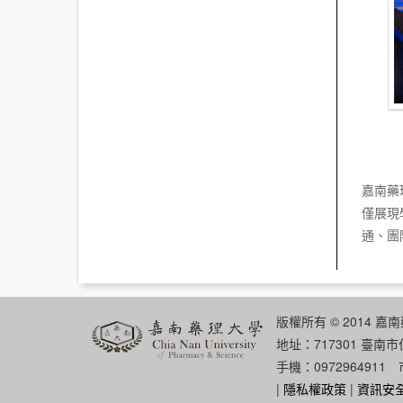
嘉南藥
僅展現
通、團
版權所有 © 2014 嘉
地址：717301 臺南
手機：0972964911 
|
隱私權政策
|
資訊安