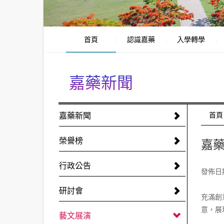
首頁
認識嘉藥
入學轉學
嘉藥新聞
:::
嘉藥新聞
:::
首頁
榮譽榜
嘉藥
行政公告
發佈日期:
研討會
充滿創
意，展
藝文展演