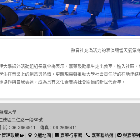
熱音社充滿活力的表演讓當天氣氛
理大學課外活動組組長戴金梅表示，嘉藥鼓勵學生走出教室、進入社區，
學生在音樂上的創意與熱情，更體現嘉藥推動大學社會責任所的在地連結
隊協作與自我表達，成為具有文化素養與社會關懷的新世代青年。
南藥理大學
市仁德區二仁路一段60號
市話：06-2664911 傳真：06-2666411
全管理政策
|
交通地圖
|
嘉藥行事曆
|
嘉藥聯絡簿
|
與嘉藥