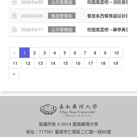
2026/04/30
公共事務組
校園風雲榜－消防張家銘
2026/04/20
餐旅管理系
餐旅系西餐隊遠征砂拉越國
2026/04/17
公共事務組
校園風雲榜－藥學黃啓銘
«
1
2
3
4
5
6
7
8
9
10
11
12
13
14
15
16
17
18
19
»
版權所有 © 2014 嘉南藥理大學
地址：717301 臺南市仁德區二仁路一段60號