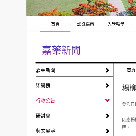
首頁
認識嘉藥
入學轉學
嘉藥新聞
:::
嘉藥新聞
:::
首頁
榮譽榜
楊柳
行政公告
發佈日期:
研討會
因應楊
明。
藝文展演