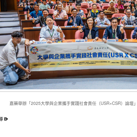
嘉藥舉辦「2025大學與企業攜手實踐社會責任（USR×CSR）論
導