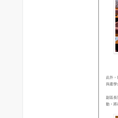
此外，
與產學
副區長
動，將