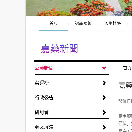
首頁
認識嘉藥
入學轉學
嘉藥新聞
:::
嘉藥新聞
:::
首頁
榮譽榜
嘉藥
行政公告
發佈日期:
研討會
嘉南藥
價值」
藝文展演
參與，