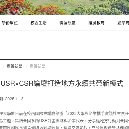
學術單位
校園生活
職涯導航
推廣教育
產學
嘉藥新聞
嘉藥新聞
USR×CSR論壇打造地方永續共榮新模式
 2025.11.3
理大學於日前在校內國際會議廳舉辦「2025大學與企業攜手實踐社會責任
為主題，集結全國多所USR計畫團隊與企業代表，分享從地方行動到全國
安南區副區長郭孟淑特地到場致意，現場交流熱烈，充分展現產學共創的