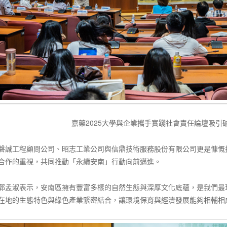
嘉藥2025大學與企業攜手實踐社會責任論壇吸引
磐誠工程顧問公司、昭志工業公司與信鼎技術服務股份有限公司更是慷慨
合作的重視，共同推動「永續安南」行動向前邁進。
郭孟淑表示，安南區擁有豐富多樣的自然生態與深厚文化底蘊，是我們最
在地的生態特色與綠色產業緊密結合，讓環境保育與經濟發展能夠相輔相