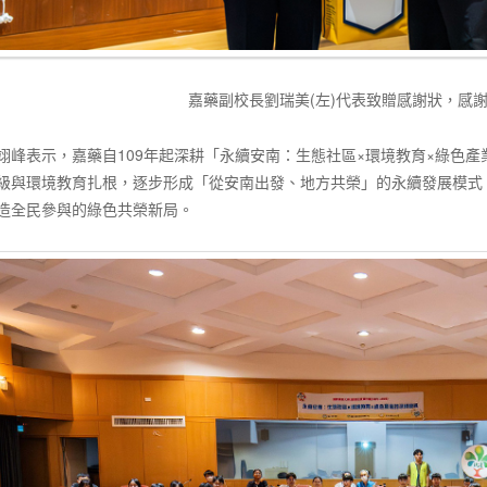
嘉藥副校長劉瑞美(左)代表致贈感謝狀，感
翊峰表示，嘉藥自109年起深耕「永續安南：生態社區×環境教育×綠色產
級與環境教育扎根，逐步形成「從安南出發、地方共榮」的永續發展模式
造全民參與的綠色共榮新局。