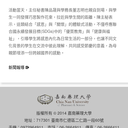
活動當天，主任秘書陳品晟與學務長董志明也親自到場，與學
生一同發揮巧思製作花束，拉近與學生間的距離。陳主秘表
示，這類結合「感恩」與「關懷」的體驗式活動，不僅呼應聯
合國永續發展目標(SDGs)中的「優質教育」與「健康與福
祉」，引導學生將感恩內化為日常生活的一部分，也讓不同文
化背景的學生在交流中彼此理解、共同感受節慶的意義，為母
親節增添一份跨越國界的感動。
新聞報導
版權所有 © 2014 嘉南藥理大學
地址：717301 臺南市仁德區二仁路一段60號
手機：0972964911 市話：06-2664911 傳真：06-2666411