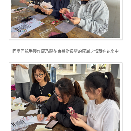
同學們親手製作康乃馨花束將對長輩的感謝之情藏進花瓣中