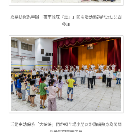
嘉藥幼保系舉辦「夜市攏底『嘉』」闖關活動邀請鄰近幼兒園
參加
活動由幼保系「大姊姊」們帶領全場小朋友帶動唱熱身為闖關
活動揭開歡樂序幕