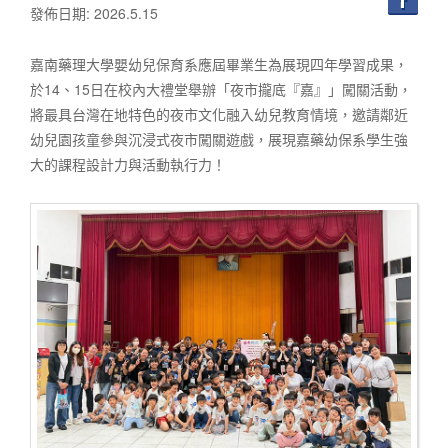
發佈日期: 2026.5.15
嘉南藥理大學嬰幼兒保育系應屆畢業生為展現四年學習成果，
於14、15日在校內大禮堂舉辦「夜市攏底『嘉』」闖關活動，
將最具台灣在地特色的夜市文化融入幼兒教育情境，邀請鄰近
幼兒園孩童參與沉浸式夜市闖關遊戲，展現嘉藥幼保系學生強
大的課程設計力與活動執行力！