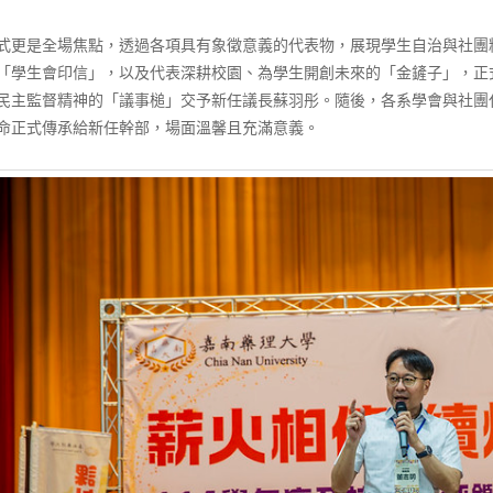
式更是全場焦點，透過各項具有象徵意義的代表物，展現學生自治與社團
「學生會印信」，以及代表深耕校園、為學生開創未來的「金鏟子」，正
民主監督精神的「議事槌」交予新任議長蘇羽彤。隨後，各系學會與社團
命正式傳承給新任幹部，場面溫馨且充滿意義。