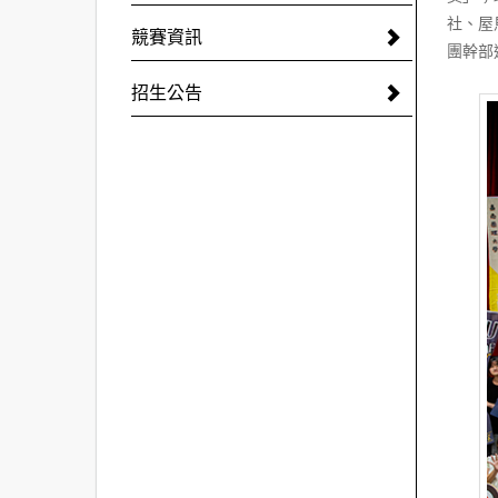
社、屋
競賽資訊
團幹部
招生公告