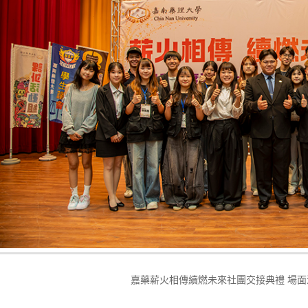
嘉藥薪火相傳續燃未來社團交接典禮 場