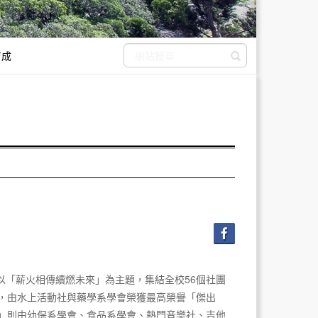
育成
送出搜尋
以「薪火相傳續燃未來」為主題，集結全校56個社團
，由水上活動社與藥學系學會榮獲最高榮譽「傑出
」則由幼保系學會、食品系學會、熱門音樂社、吉他