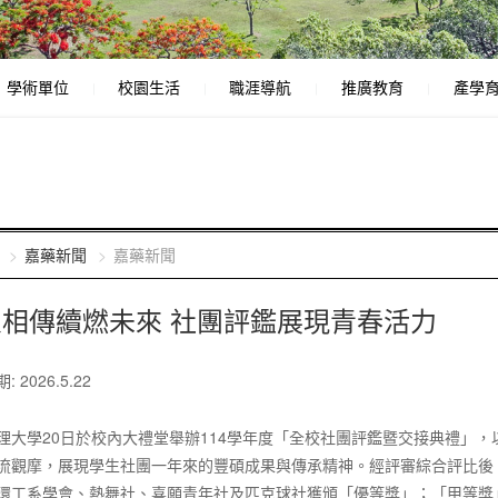
學術單位
校園生活
職涯導航
推廣教育
產學
嘉藥新聞
嘉藥新聞
火相傳續燃未來 社團評鑑展現青春活力
 2026.5.22
理大學20日於校內大禮堂舉辦114學年度「全校社團評鑑暨交接典禮」，
流觀摩，展現學生社團一年來的豐碩成果與傳承精神。經評審綜合評比後
環工系學會、熱舞社、喜願青年社及匹克球社獲頒「優等獎」；「甲等獎