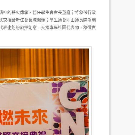
精神的薪火傳承，舊任學生會會長董庭宇將象徵行政
式交接給新任會長陳鴻瑞；學生議會則由議長陳鴻瑞
代表也紛紛發揮創意，交接專屬社團代表物，象徵責