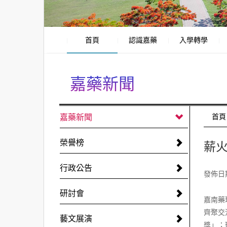
首頁
認識嘉藥
入學轉學
嘉藥新聞
:::
嘉藥新聞
:::
首頁
榮譽榜
薪
行政公告
發佈日期:
研討會
嘉南藥
齊聚交
藝文展演
獎」；