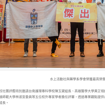
水上活動社與藥學系學會榮獲最高榮
校社團評鑑特別邀請台南護理專科學校陳玉黛組長、高雄醫學大學黃芷翎
雄師範大學林淑宜委員等五位校外專家學者擔任評審，透過專業觀點提供
成長。