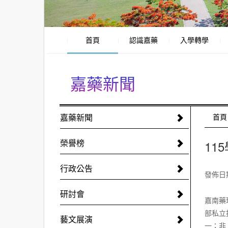
首頁
認識嘉藥
入學轉學
嘉藥新聞
:::
嘉藥新聞
:::
首頁
榮譽榜
11
行政公告
發佈日期:
研討會
嘉南藥
部私立
藝文展演
一；非