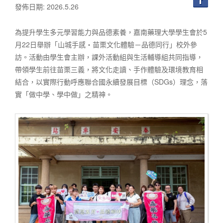
發佈日期: 2026.5.26
為提升學生多元學習能力與品德素養，嘉南藥理大學學生會於5
月22日舉辦「山城手感・苗栗文化體驗－品德同行」校外參
訪。活動由學生會主辦，課外活動組與生活輔導組共同指導，
帶領學生前往苗栗三義，將文化走讀、手作體驗及環境教育相
結合，以實際行動呼應聯合國永續發展目標（SDGs）理念，落
實「做中學、學中做」之精神。