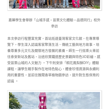
嘉藥學生會舉辦「山城手感・苗栗文化體驗－品德同行」校外
參訪
本次參訪行程豐富充實，首站抵達臺灣客家文化館，在專業導
覽下，學生深入認識客家聚落生活、傳統工藝與地方故事，培
養尊重多元文化及關懷地方發展的素養。師生一行搭乘火車前
往泰安新站及舊站，沿途欣賞鐵道歷史景觀與特色3D彩繪，感
受苗栗山城的人文魅力 。下午則安排「桐花鳳梨酥DIY」體驗
課程，讓學生親手製作在地特色點心，體會珍惜資源與永續利
用的重要性，並前往雅聞香草植物園參訪，提升對生態保育的
認識 。