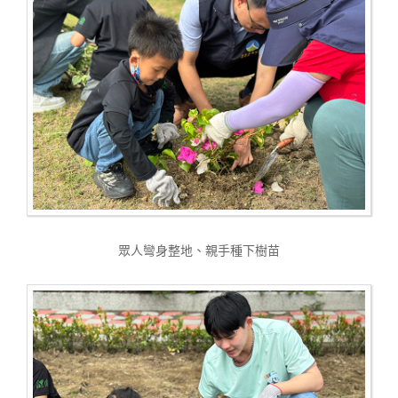
眾人彎身整地、親手種下樹苗