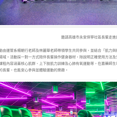
邀請高雄市永安保寧社區長輩走進
動由運管系楊朝行老師及林麗華老師帶領學生共同參與，並結合「肌力與
場域。活動採一對一方式陪伴長輩操作健身器材，除說明正確使用方法及
課程內容涵蓋核心肌群、上下肢肌力訓練及心肺有氧運動等，在嘉藥師生
的長輩，也能安心參與並體驗運動的樂趣。