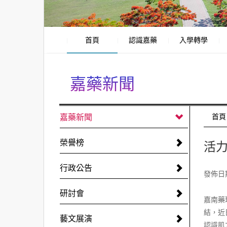
首頁
認識嘉藥
入學轉學
嘉藥新聞
:::
嘉藥新聞
:::
首頁
榮譽榜
活力
行政公告
發佈日期:
研討會
嘉南藥
結，近
藝文展演
認識肌