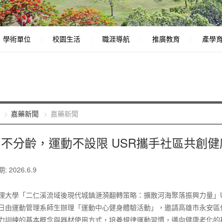
學術單位
校園生活
職涯導航
推廣教育
產學
嘉藥新聞
嘉藥新聞
不分齡，運動不設限 USR攜手社區共創
 2026.6.9
理大學「二仁溪流域後現代城鎮漣漪翻轉策略：擴散河海聚落振興力量」
日由運動管理系師生辦理「運動中心健身體驗活動」，邀請高雄市永安區
力訓練的基本概念與器材使用方式，培養規律運動習慣，邁向健康老化的