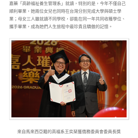
嘉藥「高齡福祉養生管理系」就讀，特別的是，今年不僅自己
順利畢業，她兩位女兒也同時在台灣分別完成大學與碩士學
業；母女三人雖就讀不同學校，卻能在同一年共同收穫學位、
攜手畢業，成為她們人生旅程中最珍貴且驕傲的記憶。
來自馬來西亞籍的高福系王奕琹獲僑務委員會委員長獎