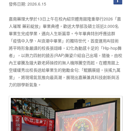
發佈日期: 2026.6.15
嘉南藥理大學於13日上午在校內紹宗體育館隆重舉行2026「嘉
人璀璨 藥彩綻放」畢業典禮，歡送大學部及碩士班近2,000名
畢業生完成學業，邁向人生新篇章。今年畢典特別呼應這群
「疫情中入學、AI浪潮中畢業」的獨特世代，首度運用AI技術
將平時形象嚴謹的校長張翊峰，幻化為動感十足的「Hip-hop舞
者」，以熱力四射的饒舌(RAP)舞姿介紹自己出場，隨後，由校
內王睿騰及鐘大歡老師操控的無人機隊騰空而起，在體育館上
空緩緩秀出校長送給畢業生的勉勵金句;「鯤鵬展翅，扶搖九萬
里」，將現場氣氛推向最高潮，展現出嘉藥兼具科技創新與活
力的辦學新氣象。