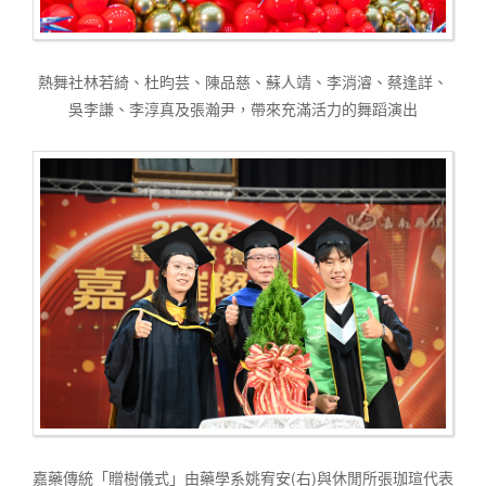
熱舞社林若綺、杜昀芸、陳品慈、蘇人靖、李消濬、蔡逢詳、
吳李謙、李淳真及張瀚尹，帶來充滿活力的舞蹈演出
嘉藥傳統「贈樹儀式」由藥學系姚宥安(右)與休閒所張珈瑄代表