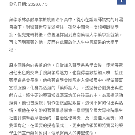
發佈日期: 2026.6.15
藥學系林彥融畢業於桃園治平高中，從小在護理師媽媽的耳濡
目染下，對醫藥世界充滿嚮往，雖然中間曾一度想轉戰醫學
系，但兜兜轉轉後，依舊選擇回到嘉南藥理大學藥學系就讀，
再次回到嘉藥的他，反而在此開啟他人生中最精采的大學里
程。
原本個性內向害羞的他，自從加入藥學系系學會後，逐漸展露
出他出色的交際手腕與領導魅力，也變得喜歡接觸人群。接任
藥學系系會長後，他帶著系學會團隊走入偏鄉國中小學做藥事
宣導服務，化身為活潑的「藥師超人」，透過舞台劇演出與遊
戲方式，將生硬的藥事知識深深烙印在孩童心中。為籌措活動
經費，他也曾經親手製作蛋糕甜點販售，這份不懈的付出與熱
情，讓他在今年帶領著藥學系學會一舉榮獲全國大專校院學生
社團評選暨觀摩活動的「自治性優等獎」及「最佳人氣獎」的
雙重肯定，在重要的授袍儀式上，更由他帶領著即將實習的藥
學生們宣示藥師誓詞，傳承醫藥人的神聖使命。