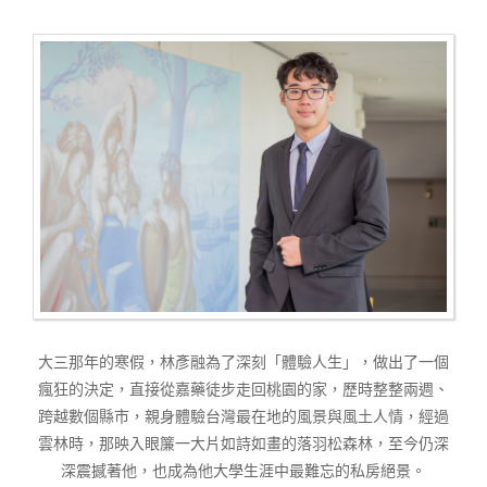
大三那年的寒假，林彥融為了深刻「體驗人生」，做出了一個
瘋狂的決定，直接從嘉藥徒步走回桃園的家，歷時整整兩週、
跨越數個縣市，親身體驗台灣最在地的風景與風土人情，經過
雲林時，那映入眼簾一大片如詩如畫的落羽松森林，至今仍深
深震撼著他，也成為他大學生涯中最難忘的私房絕景。