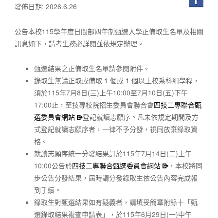
發佈日期: 2026.6.26
公告本校115學年度日間部四年制甄選入學正備取生名單及相關
訊息如下，請考生務必詳閱並依規定辦理。
甄選結果之正備取生名單請參閱附件。
錄取生無論正取或備取 1 個或 1 個以上校系科組學程，
須於115年7月8日(三)上午10:00至7月10日(五)下午
17:00止，至技專校院招生委員會聯合會
四技二專聯合甄
選委員會網站
登記就讀志願序。凡未依規定期間及方
式登記就讀志願序者，一律不予分發，視同放棄錄取資
格。
就讀志願序統一分發結果訂於115年7月14日(二)上午
10:00公告於
四技二專聯合甄選委員會網站
，本校將同
步公告分發結果，屆時請分發錄取生依公告內容完成報
到手續。
錄取生對甄選結果如有疑義者，請填妥簡章附錄十「甄
選錄取結果複查申請表」，於115年6月29日(一)中午