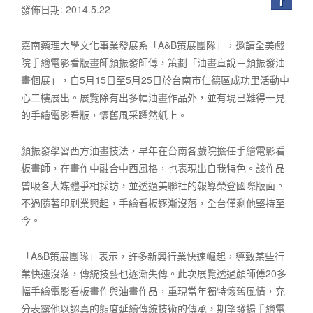
發佈日期: 2014.5.22
嘉南藥理大學文化事業發展系「A&B策展團隊」，邀請全美戲
院手繪電影看版畫師顏振發師傅，策劃「油畫直說－顏振發油
畫個展」，自5月15日至5月25日於台南市仁德區成功里活動中
心二樓展出。展覽除有出多幅油畫作品外，並有現已難得一見
的手繪電影看版，懷舊風采躣然紙上。
顏振發學習西方油畫技法，早年在台南各戲院擔任手繪電影看
板畫師，在畫作中融合中西風格，也表現出自我特色。該作品
曾吸各大媒體爭相採訪，並透過美聯社的報導榮登國際版面。
不過隨著印刷業興起，手繪看板逐漸沒落，全台僅剩他堅持至
今。
「A&B策展團隊」表示，許多新興行業快速崛起，導致某些行
業快速沒落，傳統技藝也逐漸失傳。此次展覽透過顏師傅20多
幅手繪電影看板畫作與油畫作品，重現當年獨特懷舊風情，充
分表露他以認真的態度延續傳統技術的傳承，期望發揚手繪電