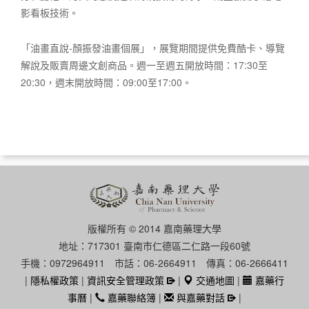
影看板技術。
「油畫直說-顏振發油畫個展」，展覽期間提供免費酷卡、導覽
解說及販賣周邊文創商品。週一至週五開放時間：17:30至
20:30，週末開放時間：09:00至17:00。
版權所有 © 2014 嘉南藥理大學
地址：717301 臺南市仁德區二仁路一段60號
手機：0972964911 市話：06-2664911 傳真：06-2666411
|
隱私權政策
|
資訊安全管理政策
|
交通地圖
|
嘉藥行
事曆
|
嘉藥聯絡簿
|
與嘉藥對話
|