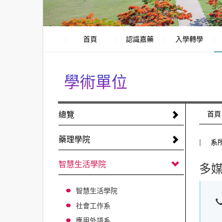
首頁
認識嘉藥
入學轉學
學術單位
:::
總覽
:::
首頁
藥理學院
系
智慧生活學院
多
智慧生活學院
社會工作系
應用外語系