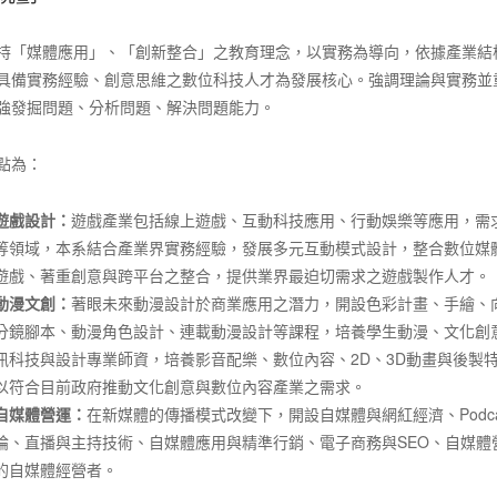
持「媒體應用」、「創新整合」之教育理念，以實務為導向，依據產業結
具備實務經驗、創意思維之數位科技人才為發展核心。強調理論與實務並
強發掘問題、分析問題、解決問題能力。
點為：
遊戲設計：
遊戲產業包括線上遊戲、互動科技應用、行動娛樂等應用，需
等領域，本系結合產業界實務經驗，發展多元互動模式設計，整合數位媒
遊戲、著重創意與跨平台之整合，提供業界最迫切需求之遊戲製作人才。
動漫文創：
著眼未來動漫設計於商業應用之潛力，開設色彩計畫、手繪、
分鏡腳本、動漫角色設計、連載動漫設計等課程，培養學生動漫、文化創
訊科技與設計專業師資，培養影音配樂、數位內容、2D、3D動畫與後製
以符合目前政府推動文化創意與數位內容產業之需求。
自媒體營運：
在新媒體的傳播模式改變下，開設自媒體與網紅經濟、Podc
論、直播與主持技術、自媒體應用與精準行銷、電子商務與SEO、自媒
的自媒體經營者。