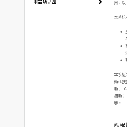
附設幼兒園
用，以
本系培
本系近
動科技
助；1
補助；
等。
課程