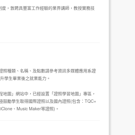
制度，敦聘具豐富工作經驗的業界講師，教授實務技
證照種類、名稱、及點數請參考資訊多媒體應用系證
提升學生畢業後之就業能力。
程地圖」網站中，已經設置「證照學習地圖」專區，
鼓勵學生取得國際證照以及國內證照(包含：TQC+
y、iClone、Music Maker等證照)。