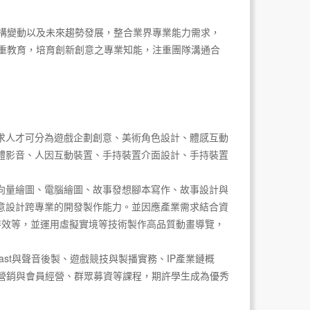
構變動以及未來趨勢發展，整合業界專業能力需求，
重教育，培育創新創意之專業知能，注重團隊溝通合
求人才可分為遊戲企劃創意、美術角色設計、體感互動
體影音、人因互動裝置、手持裝置介面設計、手持裝置
向量繪圖、電腦繪圖、故事發想腳本寫作、故事設計與
意設計跨專業的開發製作能力。並因應產業需求結合資
特效等，並運用虛擬實境等技術製作高品質動畫導覽，
ast與聲音後製、遊戲競技與製播實務、IP產業鏈概
體營銷與會員經營、群眾募資等課程，期許學生成為優秀