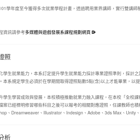
101學年度至今獲得多次就業學程計畫，透過聘用業界講師，實行雙講師
程資訊請參考
多媒體與遊戲發展系課程規劃網頁
證照
化學生就業能力，本系訂定提升學生就業能力採計專業證照準則，採計之
。本系規定學生必須於在學期間取得證照點數5點(含)以上才能畢業，以
升學生學習成效與發展，本校積極推動就業力融入課程，在本校「全校課
檔案已經標明修習哪些科目之後可以報考的相關對應證照，任課教師也積極
shop、Dreamweaver、Illustrator、Indesign、Adobe、3ds Max、Unit
分析