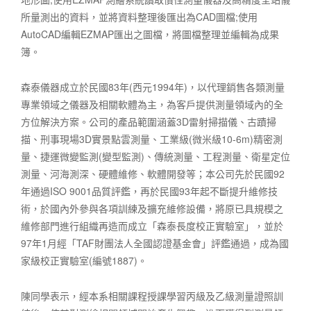
所量測出的資料，並將資料整理後匯出為CAD圖檔;使用
AutoCAD編輯EZMAP匯出之圖檔，將圖檔整理並編輯為成果
簿。
森泰儀器成立於民國83年(西元1994年)，以代理銷售各類測量
專業領域之儀器及相關軟體為主，為客戶提供測量領域內的全
方位解決方案。公司的產品範圍涵蓋3D雷射掃描儀、古蹟掃
描、刑事現場3D實景點雲測量、工業級(微米級10-6m)精密測
量、捷運微變監測(變型監測)、傳統測量、工程測量、衛星定位
測量、河海測深、硬體維修、軟體開發等；本公司先於民國92
年通過ISO 9001品質評鑑，再於民國93年起不斷提升維修技
術，於國內外參與各項訓練及擴充維修設備，將原已具規模之
維修部門進行組織再造而成立「森泰長度校正實驗室」，並於
97年1月經「TAF財團法人全國認證基金會」評鑑通過，成為國
家級校正實驗室(編號1887)。
陳同學表示，經本系相關課程授課學習丙級及乙級測量證照訓