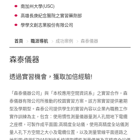
南加州大學(USC)
高雄長庚紀念醫院之實習藥劑部
學學文創志業股份有限公司
:::
首頁
職涯導航
成功案例
森泰儀器
森泰儀器
透過實習機會，獲取加倍經驗!
「森泰儀器公司」與「本校應用空間資訊系」之實習合作，森
泰儀器有限公司所推動的校園實習方案。該方案實習提供暑期
型及學期型。森泰公司提供學生的實習內容以企業內職務工作
實作訓練為主，包含：使用慣性測量儀器量測人孔間地下電纜
之座標，可製作成平面圖;高精度全站儀，使用高精度全站儀測
量人孔下方空間之大小及電纜位置，以及測量管線平面道路之
地形圖;使用EZMAP測繪系統讀取慣性測量儀器及高精度全站儀