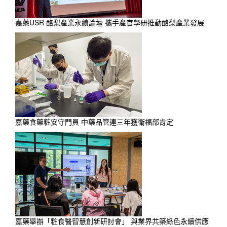
嘉藥USR 酪梨產業永續論壇 攜手產官學研推動酪梨產業發展
嘉藥食藥粧安守門員 中藥品管連三年獲衛福部肯定
嘉藥舉辦「粧食醫智慧創新研討會」 與業界共築綠色永續供應