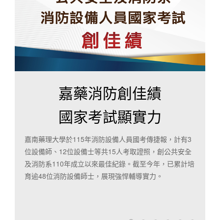
嘉藥雙金曾楷勛
總統賴清德召見
3
嘉藥餐旅系曾楷勛代表台灣參加馬來西亞「2026第五屆
全
環球廚藝聯盟巡迴挑戰賽」，以「蔥醬燒蘑菇雞肉派」
培
勇奪「最高分金牌總冠軍」與「最佳展示台冠軍」。校
長張翊峰與曾老師於8月3日獲總統召見肯定，展現卓越
專業量能。