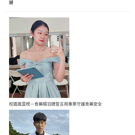
鏈
校園風雲榜－食藥楊羽婕誓言用專業守護食藥安全