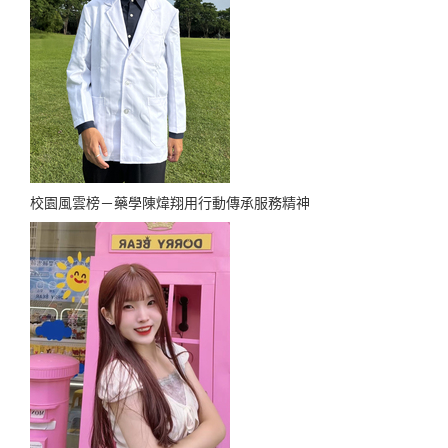
校園風雲榜－藥學陳煒翔用行動傳承服務精神