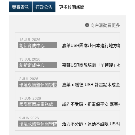
競賽資訊
行政公告
更多校園新聞
向左滑動看更多
15 JUL 2026
創新育成中心
嘉藥USR團隊赴日本進行地方創生交流
13 JUL 2026
創新育成中心
嘉藥USR團隊培育「ㄚ蓮嫂」社群創新
2 JUL 2026
環境永續暨休閒學院
嘉藥 x 樹德 USR 計畫點木成金 攜
17 JUN 2026
國際暨兩岸事務處
識詐不受騙・拒毒保平安 嘉藥攜手軍警
9 JUN 2026
環境永續暨休閒學院
活力不分齡，運動不設限 USR攜手社