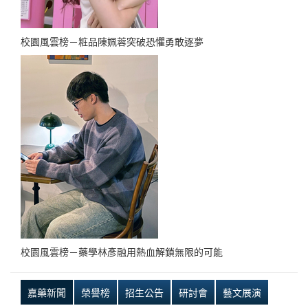
校園風雲榜－粧品陳姵蓉突破恐懼勇敢逐夢
校園風雲榜－藥學林彥融用熱血解鎖無限的可能
嘉藥新聞
榮譽榜
招生公告
研討會
藝文展演